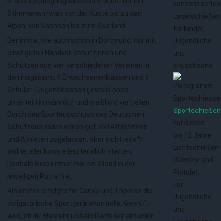
in den Verpflegungsbereichen auch hier ein
konzentriertes
Stimmenwirrwarr von der Küste bis zu den
Laserschießen
Alpen, von Sachsen bis zum Saarland.
für Kinder,
Berlin war, wie auch schon in Dortmund, nur mit
Jugendliche
einer guten Handvoll Schützinnen und
und
Schützen aus vier verschiedenen Vereinen in
Erwachsene
den insgesamt 4 Erwachsenenklassen und 6
Schüler-/Jugendklassen (jeweils noch
unterteilt in männlich und weiblich) vertreten.
Sportschießen
Durch den Sportausschuss des Deutschen
Für Kinder
Schützenbundes waren gut 550 Athletinnen
bis 12 Jahre
und Athleten zugelassen, aber nicht jede*r
Lichtschießen
wollte oder konnte letztendlich starten.
(Gewehr und
Deshalb blieb immer mal ein Stand in der
Pistole);
jeweiligen Rotte frei.
Für
Als erstes erfolgte für Carola und Thomas die
Jugendliche
obligatorische Sportgerätekontrolle. Geprüft
und
wird, ob ihr Blasrohr und die Darts der aktuellen