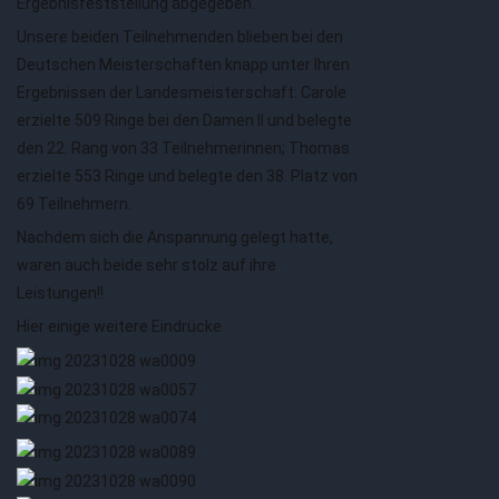
Ergebnisfeststellung abgegeben.
Unsere beiden Teilnehmenden blieben bei den
Deutschen Meisterschaften knapp unter Ihren
Ergebnissen der Landesmeisterschaft: Carole
erzielte 509 Ringe bei den Damen II und belegte
den 22. Rang von 33 Teilnehmerinnen; Thomas
erzielte 553 Ringe und belegte den 38. Platz von
69 Teilnehmern.
Nachdem sich die Anspannung gelegt hatte,
waren auch beide sehr stolz auf ihre
Leistungen!!
Hier einige weitere Eindrücke