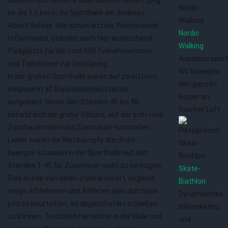
Blasrohrsportvereine übernachtet hatten, ging
es die 1,5 km in die Sporthalle der Andreas-
Albert-Schule. Wie schon letztes Wochenende
Nordic
in Dortmund, standen auch hier ausreichend
Walking
Parkplätze für die rund 550 Teilnehmerinnen
Ausdauersport
und Teilnehmer zur Verfügung.
Wir bewegen
In der großen Sporthalle waren auf zwei Linien
den ganzen
insgesamt 90 Blasrohrschießstände
Körper an
aufgebaut. Hinter den Ständen 46 bis 90
frischer Luft
befand sich die große Tribüne, auf der sich viele
Zuschauerinnen und Zuschauer tummelten.
Leider waren die Wettkämpfe durch die
beengte Situation in der Sporthalle auf den
Ständen 1-45 für Zuschauer nicht zu verfolgen.
Skate-
Dies wurde von vielen stark kritisiert, obgleich
Biathlon
einige Athletinnen und Athleten dies durchaus
Dynamisches
positiv beurteilten, so abgeschottet schießen
Inlineskating
zu können. Trotzdem herrschte in der Halle und
und