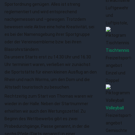
Erwachsene
Sportordnung genügen. Alles ist streng
Luftgewehr
reglementiert und wird entsprechend
und
nachgemessen und –gewogen. Trotzdem
Luftpistole,
beweisen viele Aktive eine hohe Kreativität, sei
es bei der Namensgebung ihrer Sportgruppe
oder der Vereinsembleme bzw. bei ihren
Blasrohrständern.
Tischtennis
Da unsere Starts erst zu 14.30 Uhr und 16.30
Freizeitsport­
Uhr terminiert waren, verließen wir zunächst
angebot
die Sportstätte für einen kleinen Ausflug an den
Einzel und
Rhein und nach Worms, um den Dom und die
Doppel
Altstadt touristisch zu besuchen.
Rechtzeitig zum Start von Thomas waren wir
wieder in der Halle. Neben der Startnummer
Volleyball
erhielten wir auch den Wertungszettel. Zu
Freizeitsport­
Beginn des Wettbewerbs gibt es zwei
angebot
Probedurchgänge, Passe genannt, in der die
Gemischte
sechs Pfeile (Darts genannt) in einer