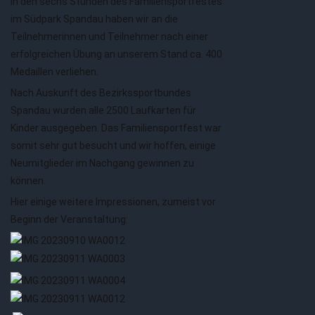
In den sechs Stunden des Familiensportfestes
im Südpark Spandau haben wir an die
Teilnehmerinnen und Teilnehmer nach einer
erfolgreichen Übung an unserem Stand ca. 400
Medaillen verliehen.
Nach Auskunft des Bezirkssportbundes
Spandau wurden alle 2500 Laufkarten für
Kinder ausgegeben. Das Familiensportfest war
somit sehr gut besucht und wir hoffen, einige
Neumitglieder im Nachgang gewinnen zu
können.
Hier einige weitere Impressionen, zumeist vor
Beginn der Veranstaltung: