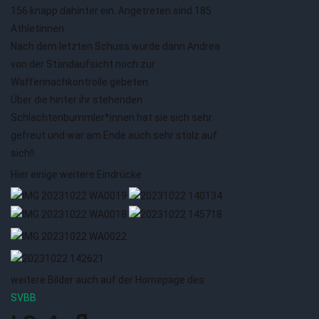
156 knapp dahinter ein. Angetreten sind 185
Athletinnen.
Nach dem letzten Schuss wurde dann Andrea
von der Standaufsicht noch zur
Waffennachkontrolle gebeten.
Über die hinter ihr stehenden
Schlachtenbummler*innen hat sie sich sehr
gefreut und war am Ende auch sehr stolz auf
sich!!
Hier einige weitere Eindrücke
weitere Bilder auch auf der Homepage des
SVBB