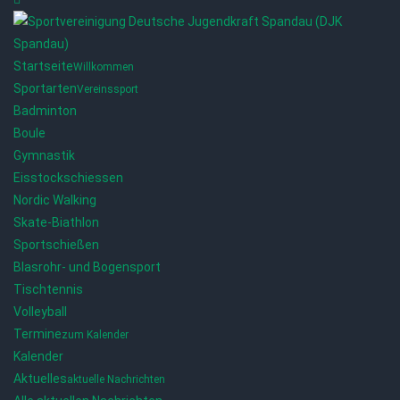
Startseite
Willkommen
Sportarten
Vereinssport
Badminton
Boule
Gymnastik
Eisstockschiessen
Nordic Walking
Skate-Biathlon
Sportschießen
Blasrohr- und Bogensport
Tischtennis
Volleyball
Termine
zum Kalender
Kalender
Aktuelles
aktuelle Nachrichten