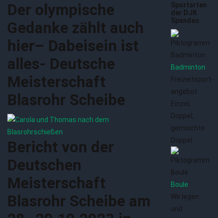
Der olympische
Sportarten
der DJK
Spandau
Gedanke zählt auch
hier– Dabeisein ist
alles- Deutsche
Badminton
Meisterschaft
Freizeitsport­
angebot
Blasrohr Scheibe
Einzel;
Doppel;
gemischte
Doppel
Bericht von der
Deutschen
Meisterschaft
Boule
Blasrohr Scheibe am
Wir legen
und