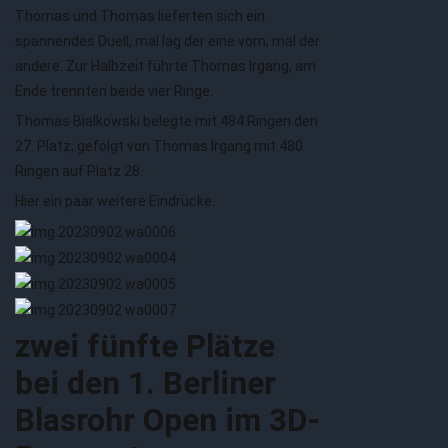
Thomas und Thomas lieferten sich ein
spannendes Duell, mal lag der eine vorn, mal der
andere. Zur Halbzeit führte Thomas Irgang, am
Ende trennten beide vier Ringe.
Thomas Bialkowski belegte mit 484 Ringen den
27. Platz, gefolgt von Thomas Irgang mit 480
Ringen auf Platz 28.
Hier ein paar weitere Eindrücke.
zwei fünfte Plätze
bei den 1. Berliner
Blasrohr Open im 3D-