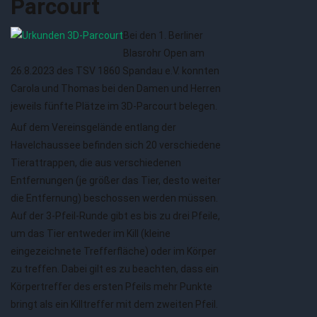
Parcourt
Bei den 1. Berliner
Blasrohr Open am
26.8.2023 des TSV 1860 Spandau e.V. konnten
Carola und Thomas bei den Damen und Herren
jeweils fünfte Plätze im 3D-Parcourt belegen.
Auf dem Vereinsgelände entlang der
Havelchaussee befinden sich 20 verschiedene
Tierattrappen, die aus verschiedenen
Entfernungen (je größer das Tier, desto weiter
die Entfernung) beschossen werden müssen.
Auf der 3-Pfeil-Runde gibt es bis zu drei Pfeile,
um das Tier entweder im Kill (kleine
eingezeichnete Trefferfläche) oder im Körper
zu treffen. Dabei gilt es zu beachten, dass ein
Körpertreffer des ersten Pfeils mehr Punkte
bringt als ein Killtreffer mit dem zweiten Pfeil.