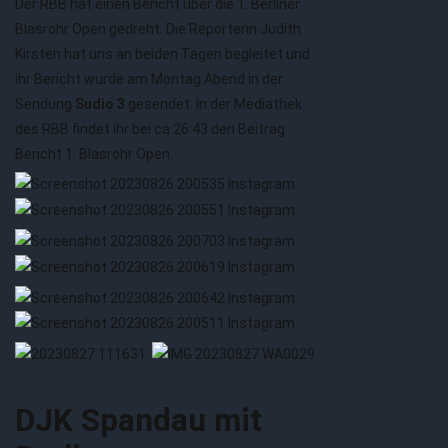
Der RBB hat einen Bericht über die 1. Berliner
Blasrohr Open gedreht. Die Reporterin Judith
Kirsten hat uns an beiden Tagen begleitet und
ihr Bericht wurde am Montag Abend in der
Sendung
Sudio 3
gesendet. In der Mediathek
des RBB findet ihr bei ca 26:43 den Beitrag
Bericht 1. Blasrohr Open.
DJK Spandau mit