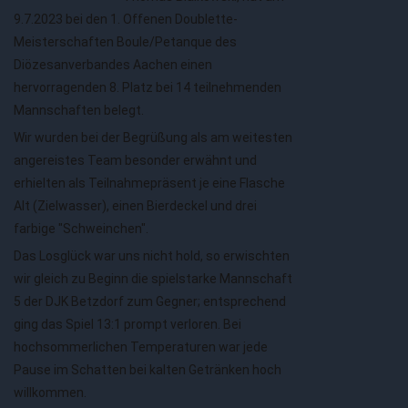
9.7.2023 bei den 1. Offenen Doublette-
Meisterschaften Boule/Petanque des
Diözesanverbandes Aachen einen
hervorragenden 8. Platz bei 14 teilnehmenden
Mannschaften belegt.
Wir wurden bei der Begrüßung als am weitesten
angereistes Team besonder erwähnt und
erhielten als Teilnahmepräsent je eine Flasche
Alt (Zielwasser), einen Bierdeckel und drei
farbige "Schweinchen".
Das Losglück war uns nicht hold, so erwischten
wir gleich zu Beginn die spielstarke Mannschaft
5 der DJK Betzdorf zum Gegner; entsprechend
ging das Spiel 13:1 prompt verloren. Bei
hochsommerlichen Temperaturen war jede
Pause im Schatten bei kalten Getränken hoch
willkommen.