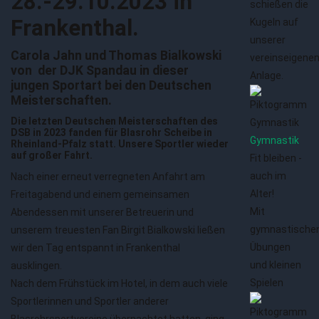
28.-29.10.2023 in
schießen die
Frankenthal.
Kugeln auf
unserer
Carola Jahn und Thomas Bialkowski
vereinseigene
von der DJK Spandau in dieser
Anlage.
jungen Sportart bei den Deutschen
Meisterschaften.
Die letzten Deutschen Meisterschaften des
DSB in 2023 fanden für Blasrohr Scheibe in
Gymnastik
Rheinland-Pfalz statt. Unsere Sportler wieder
auf großer Fahrt.
Fit bleiben -
auch im
Nach einer erneut verregneten Anfahrt am
Alter!
Freitagabend und einem gemeinsamen
Mit
Abendessen mit unserer Betreuerin und
gymnastische
unserem treuesten Fan Birgit Bialkowski ließen
Übungen
wir den Tag entspannt in Frankenthal
und kleinen
ausklingen.
Spielen
Nach dem Frühstück im Hotel, in dem auch viele
Sportlerinnen und Sportler anderer