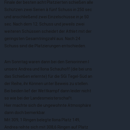
Finale der besten acht Platzierten schießen alle
Schützen zwei Serien à fünf Schuss in 250 sec
und anschließend zwei Einzelschüsse in je 50
sec. Nach dem 12. Schuss und jeweils zwei
weiteren Schüssen scheidet der Athlet mit der
geringsten Gesamtringzahl aus. Nach 24
Schuss sind die Platzierungen entschieden.
Am Sonntag waren dann bei den Seniorinnen I
unsere Andrea und Ilona Schauhoff (die bei uns
das Schießen erlernte) für die SGi Tegel-Süd an
der Reihe, ihr Können unter Beweis zu stellen.
Bei beiden lief der Wettkampf dann leider nicht
so wie bei der Landesmeisterschaft.
Hier machte sich die ungewohnte Atmosphäre
dann doch bemerkbar.
Mit 309, 1 Ringen belegte Ilona Platz 149,
Andrea reihte sich mit 308,6 Ringen auf Platz