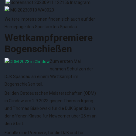
Weitere Impressionen finden sich auch auf der
Homepage des Sportamtes Spandau.
Wettkampfpremiere
Bogenschießen
Zum ersten Mal
nahmen Schützen der
DJK Spandau an einem Wettkampf im
Bogenschießen teil.
Bei den Ostdeutschen Meisterschaften (ODM)
in Glindow am 2.9.2023 gingen Thomas Irgang
und Thomas Bialkowski für die DJK Spandau in
der offenen Klasse für Newcomer über 25 m an
den Start.
Für alle eine Premiere, für die DJK und für