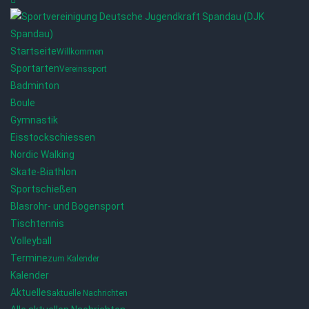
Startseite
Willkommen
Sportarten
Vereinssport
Badminton
Boule
Gymnastik
Eisstockschiessen
Nordic Walking
Skate-Biathlon
Sportschießen
Blasrohr- und Bogensport
Tischtennis
Volleyball
Termine
zum Kalender
Kalender
Aktuelles
aktuelle Nachrichten