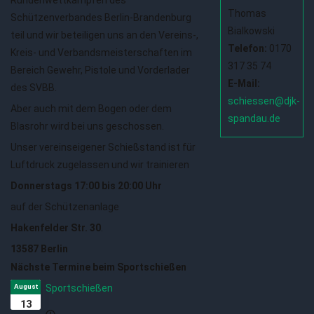
Thomas
Schützenverbandes Berlin-Brandenburg
Bialkowski
teil und wir beteiligen uns an den Vereins-,
Telefon:
0170
Kreis- und Verbandsmeisterschaften im
317 35 74
Bereich Gewehr, Pistole und Vorderlader
E-Mail:
des SVBB.
schiessen@djk-
Aber auch mit dem Bogen oder dem
spandau.de
Blasrohr wird bei uns geschossen.
Unser vereinseigener Schießstand ist für
Luftdruck zugelassen und wir trainieren
Donnerstags 17:00 bis 20:00 Uhr
auf der Schützenanlage
Hakenfelder Str. 30
.
13587 Berlin
Nächste Termine beim Sportschießen
August
Sportschießen
13