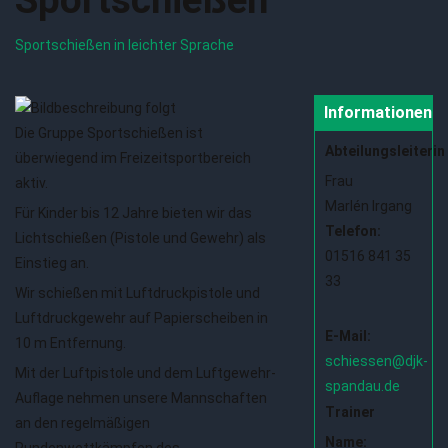
Sportschießen in leichter Sprache
{Play}
Informationen
Die Gruppe Sportschießen ist
Abteilungsleiterin
überwiegend im Freizeitsportbereich
Frau
aktiv.
Marlén Irgang
Für Kinder bis 12 Jahre bieten wir das
Telefon:
Lichtschießen (Pistole und Gewehr) als
01516 841 35
Einstieg an.
33
Wir schießen mit Luftdruckpistole und
Luftdruckgewehr auf Papierscheiben in
E-Mail:
10 m Entfernung.
schiessen@djk-
Mit der Luftpistole und dem Luftgewehr-
spandau.de
Auflage nehmen unsere Mannschaften
Trainer
an den regelmäßigen
Name:
Rundenwettkämpfen des