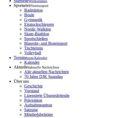
Startseite
Willkommen
Sportarten
Vereinssport
Badminton
Boule
Gymnastik
Eisstockschiessen
Nordic Walking
Skate-Biathlon
Sportschießen
Blasrohr- und Bogensport
Tischtennis
Volleyball
Termine
zum Kalender
Kalender
Aktuelles
aktuelle Nachrichten
Alle aktuellen Nachrichten
70 Jahre DJK Spandau
Über uns
Geschichte
Vorstand
Lizensierte Übungsleitende
Prävention
Aufnahmeantrag
Satzung
Mitgliedsbeiträge